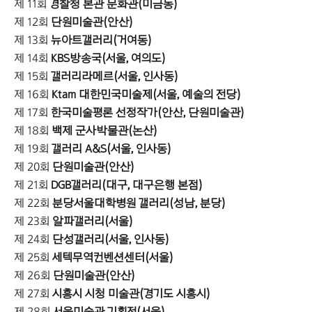
제 11회
경찰청 본관 문화관(미금동)
제 12회
단원미술관(안산)
제 13회
뉴아트갤러리(거여동)
제 14회
KBS방송국(서울, 여의도)
제 15회
갤러리라메르(서울, 인사동)
제 16회
Ktam 대한민국미술제(서울, 예술의 전당)
제 17회
한국미술평론 선정작가(안산, 단원미술관)
제 18회
백제 군사박물관(논산)
제 19회
갤러리 A&S(서울, 인사동)
제 20회
단원미술관(안산)
제 21회
DGB갤러리(대구, 대구은행 본점)
제 22회
분당서울대학병원 갤러리(성남, 분당)
제 23회
알파갤러리(서울)
제 24회
단성갤러리(서울, 인사동)
제 25회
세텍무역컨벤션센터(서울)
제 26회
단원미술관(안산)
제 27회
시흥시 시청 미술관(경기도 시흥시)
제 28회
서울미술관 기획전(서울)