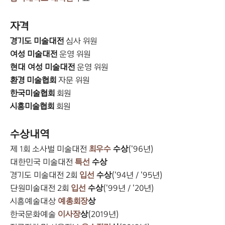
자격
경기도 미술대전
심사 위원
여성 미술대전
운영 위원
현대 여성 미술대전
운영 위원
환경 미술협회
자문 위원
한국미술협회
회원
시흥미술협회
회원
수상내역
제 1회 소사벌 미술대전
최우수
수상
('96년)
대한민국 미술대전
특선
수상
경기도 미술대전 2회
입선
수상
('94년 / '95년)
단원미술대전 2회
입선
수상
('99년 / '20년)
시흥예술대상
예총회장
상
한국문화예술
이사장
상
(2019년)