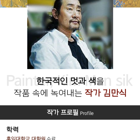
한국적인 멋과 색
을
작품 속에 녹여내는
작가 김만식
작가 프로필
학력
홍익대학교 대학원
수료