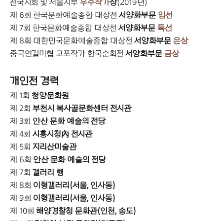
전국지회 및 서울지부
우수작가
상
(2019년)
제 6회 한국문화예술종합 대상전
서양화부문
입선
제 7회 한국문화예술종합 대상전
서양화부문
특선
제 8회 대한민국문화예술종합 대상전
서양화부문
은상
중국연길미협 교포작가 한국순회전
서양화부문
금상
개인전 경력
제 1회
청양문화원
제 2회
부천시 복사골문화센터 전시관
제 3회
안산 문화 예술의 전당
제 4회
시흥시청內 전시관
제 5회
지리산미술관
제 6회
안산 문화 예술의 전당
제 7회
갤러리 행
제 8회
이형갤러리(서울, 인사동)
제 9회
이형갤러리(서울, 인사동)
제 10회
해양경찰청 문화관(인천, 송도)