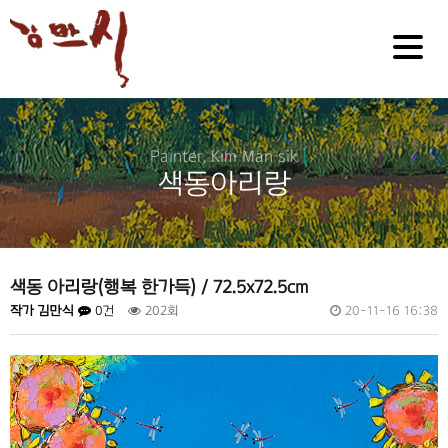
색동아리랑
색동 아리랑(행복 한가득) / 72.5x72.5cm
작가 김만식
0건
202회
20-11-16 16:38